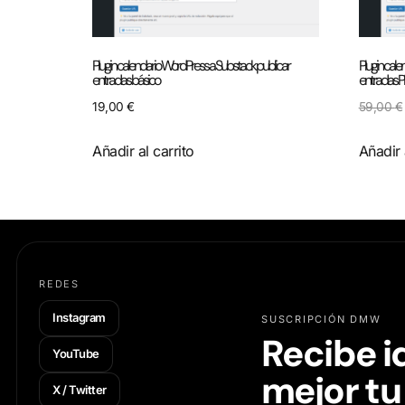
Plugin calendario WordPress a Substack publicar
Plugin cale
entradas básico
entradas 
19,00
€
59,00
€
Añadir al carrito
Añadir 
REDES
Instagram
SUSCRIPCIÓN DMW
Recibe i
YouTube
mejor tu
X / Twitter