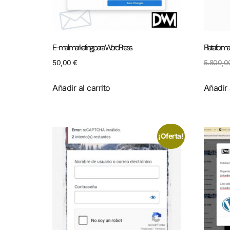
E-mail marketing para WordPress
Plataform
50,00
€
5.800,
Añadir al carrito
Añadir 
¡Oferta!