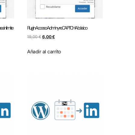
in limite
Plugin Acceso Admin y reCAPTCHA básico
19,00
€
6,00
€
Añadir al carrito