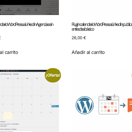
ndario WordPress a Linkedin Agencias sin
Plugin calendario WordPress a Linkedin public
entradas básico
€
26,00
€
al carrito
Añadir al carrito
¡Oferta!