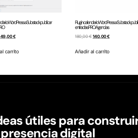
ndario WordPress a Substack publicar
Plugin calendario WordPress a Substack publi
PRO
entradas PRO Agencias
49,00
€
180,00
€
140,00
€
al carrito
Añadir al carrito
deas útiles para construi
 presencia digital