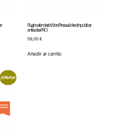
ar
Plugin calendario WordPress a Linkedin publicar
entradas PRO
59,00
€
Añadir al carrito
¡Oferta!