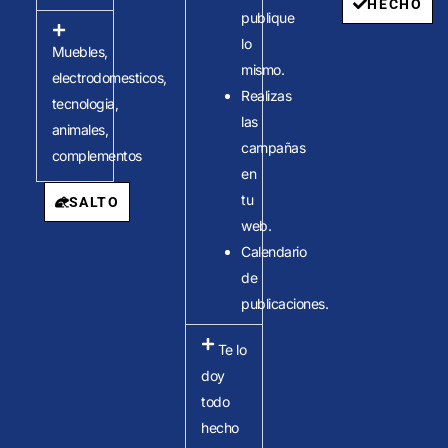
HECHO
publique
lo
Muebles,
mismo.
electrodomesticos,
Realizas
tecnologia,
las
animales,
campañas
complementos
en
tu
SALTO
web.
Calendario
de
publicaciones.
Te lo
doy
todo
hecho