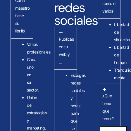
Cada
redes
curso o
maestro
varios
sociales
tiene
su
Libertad
librillo
de
Publicas
situación.
Varios
en tu
Libertad
profesionales.
web y
de
Cada
...
tiempo.
uno
Tranquili
en
Escoges
mental.
su
redes
sector.
sociales
¿Que
Unión
y
tiene
de
horas
que
estrategias
para
tener?
y
que
marketing.
se