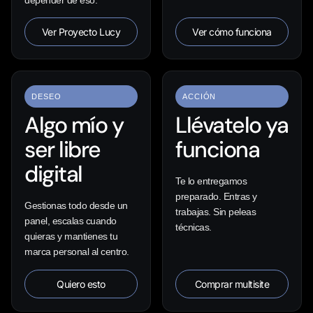
depender de eso.
Ver Proyecto Lucy
Ver cómo funciona
DESEO
ACCIÓN
Algo mío y
Llévatelo ya
ser libre
funciona
digital
Te lo entregamos
preparado. Entras y
Gestionas todo desde un
trabajas. Sin peleas
panel, escalas cuando
técnicas.
quieras y mantienes tu
marca personal al centro.
Quiero esto
Comprar multisite