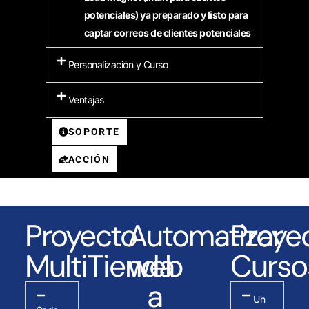
potenciales) ya preparado y listo para
captar correos de clientes potenciales
Personalización y Curso
Ventajas
SOPORTE
ACCIÓN
Proyecto
Automatizar
Proye
MultiTienda
web
Curso
a
Un