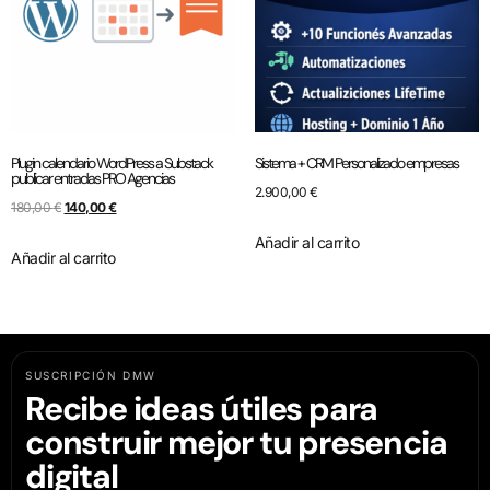
Plugin calendario WordPress a Substack
Sistema + CRM Personalizado empresas
publicar entradas PRO Agencias
2.900,00
€
180,00
€
140,00
€
Añadir al carrito
Añadir al carrito
SUSCRIPCIÓN DMW
Recibe ideas útiles para
construir mejor tu presencia
digital