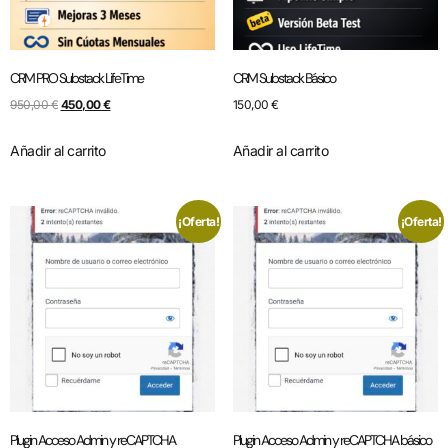
CRM PRO Substack LifeTime
CRM Substack Básico
950,00
€
450,00
€
150,00
€
Añadir al carrito
Añadir al carrito
¡Oferta!
¡Oferta!
Plugin Acceso Admin y reCAPTCHA
Plugin Acceso Admin y reCAPTCHA básico