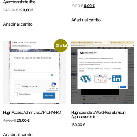
Agencias sin limite sitios
19,00
€
6,00
€
240,00
€
120,00
€
Añadir al carrito
Añadir al carrito
¡Oferta!
Plugin Acceso Admin y reCAPTCHA PRO
Plugin calendario WordPress a Linkedin
Agencias sin limite
49,00
€
25,00
€
180,00
€
Añadir al carrito