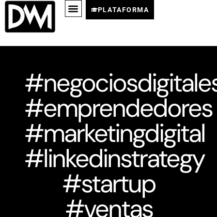
PLATAFORMA
#negociosdigitale
#emprendedores
#marketingdigital
#linkedinstrategy
#startup
#ventas