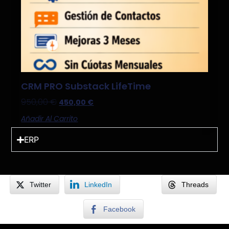
CRM PRO Substack LifeTime
950,00
€
450,00
€
Añadir Al Carrito
ERP
Twitter
LinkedIn
Threads
Facebook