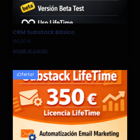
CRM Substack Básico
150,00
€
Añadir Al Carrito
¡Oferta!