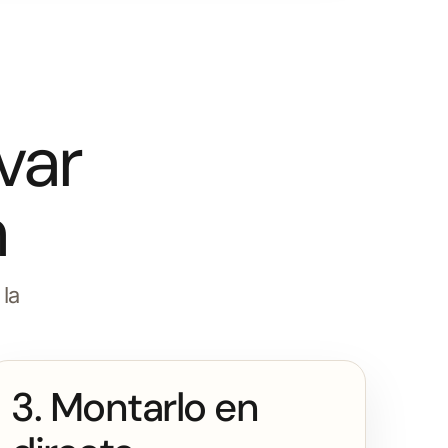
var
n
 la
3. Montarlo en