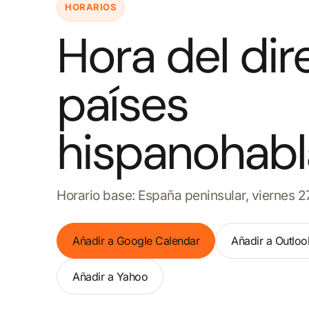
HORARIOS
Hora del dir
países
hispanohabl
Horario base: España peninsular, viernes 2
Añadir a Google Calendar
Añadir a Outloo
Añadir a Yahoo