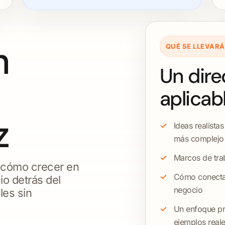
n
QUÉ SE LLEVARÁ
Un direc
aplicab
z
Ideas realista
más complejo
Marcos de tra
 cómo crecer en
Cómo conectar
io detrás del
negocio
les sin
Un enfoque pr
ejemplos real