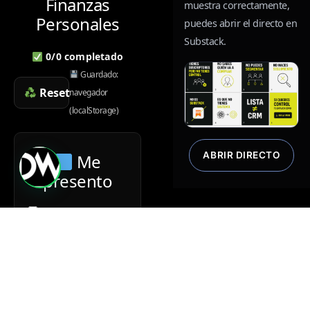
Finanzas
muestra correctamente,
Personales
puedes abrir el directo en
Substack.
0
/
0
completado
Guardado:
Reset
navegador
(localStorage)
ABRIR DIRECTO
Me
¿dudas?
presento
Directo para demo
Qué y de que,
hablar
Quitar el miedo
directos
Pasarlo bien