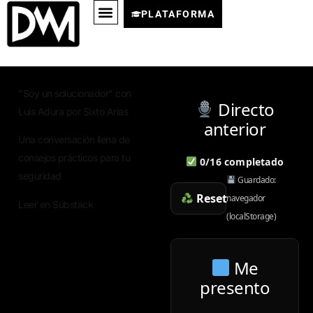
PLATAFORMA
"Soy un solucionador" con
Directo
Luís Adura por Sixto Arias
anterior
Una conversación llena de
consejos prácticos para tu
0
/
16
completado
seguridad
Guardado:
Reset
navegador
Leer en Substack
(localStorage)
Me
presento