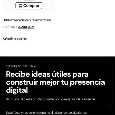
Plataforma academia cursos membresía
5.800,00
€
3.200,00
€
Añadir al carrito
SUSCRIPCIÓN DMW
Recibe ideas útiles para
construir mejor tu presencia
digital
Sin ruido. Sin relleno. Solo contenido que te ayude a avanzar.
Suscríbete y recibe lo importante sin depender de algoritmos.