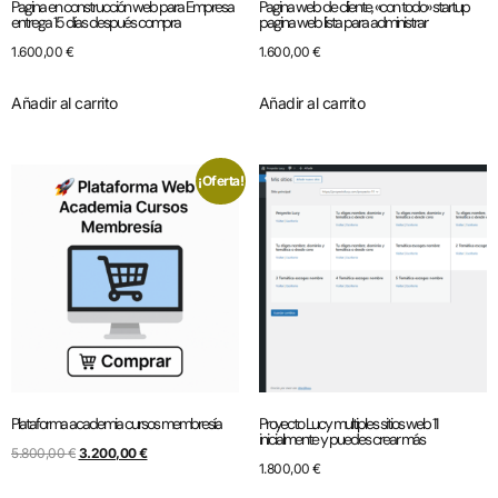
Pagina en construcción web para Empresa
Pagina web de cliente, «con todo» startup
entrega 15 días después compra
pagina web lista para administrar
1.600,00
€
1.600,00
€
Añadir al carrito
Añadir al carrito
¡Oferta!
Plataforma academia cursos membresía
Proyecto Lucy multiples sitios web 11
inicialmente y puedes crear más
5.800,00
€
3.200,00
€
1.800,00
€