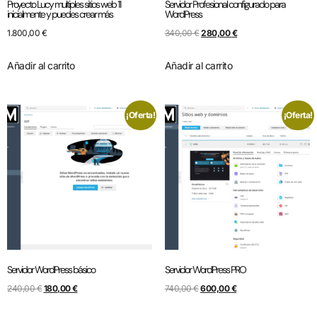
Proyecto Lucy multiples sitios web 11
Servidor Profesional configurado para
inicialmente y puedes crear más
WordPress
1.800,00
€
340,00
€
280,00
€
Añadir al carrito
Añadir al carrito
¡Oferta!
¡Oferta!
Servidor WordPress básico
Servidor WordPress PRO
240,00
€
180,00
€
740,00
€
600,00
€