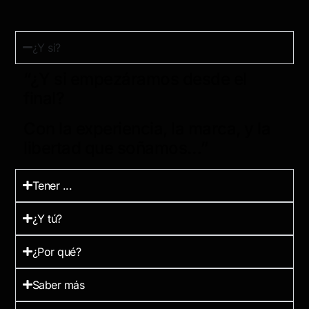
¿Y si?
“¿Y si empezáramos desde el
final?
Con la experiencia, la marca, y la
libertad que soñamos…”
Tener ...
¿Y tú?
¿Por qué?
Saber más