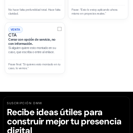
No hace falta profundidad total. Hace falta
Frase: “Esto lo estoy aplicando ahora
claridad.
mismo en proyectos reales.”
VENTA
CTA
Cerrar con opción de servicio, no
con información.
Si alguien quiere esto montado en su
caso, que escriba o entre al enlace.
Frase final: “Si quieres esto montado en tu
caso, lo vemos.”
SUSCRIPCIÓN DMW
Recibe ideas útiles para
construir mejor tu presencia
digital