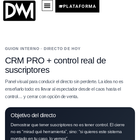
PLATAFORMA
GUION INTERNO · DIRECTO DE HOY
CRM PRO + control real de
suscriptores
Panel visual para conducir el directo sin perderte. La idea no es
enseñarlo todo: es llevar al espectador desde el caos hasta el
control… y cerrar con opción de venta.
Objetivo del directo
Demostrar que tener suscriptores no es tener control. El cierre
no es “mirad qué herramienta”, sino: “si quieres este sistema
montado en tu caso, lo vemos”.