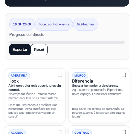
19:00 / 20:00
Foco: control + venta
0 / 9 hechas
Progreso del directo
Exportar
Reset
APERTURA
MARCO
Hook
Diferencia
Abrir con dolor real: suscriptores sin
Separar herramienta de sistema.
control.
Aquí cambias percepción. El problema
No empezar técnico. Primero marco
no es el plugin. Es no tener estructura.
mental: tener lista no es tener sistema.
Frase útil: “Hoy no voy a enseñarte una
herramienta. Voy a enseñarte por qué
Idea clave: “No se trata de captar más. Se
puedes tener suscriptores y seguir sin
trata de saber qué haces con ellos cuando
control.”
llegan.”
ACCESO
CONTROL