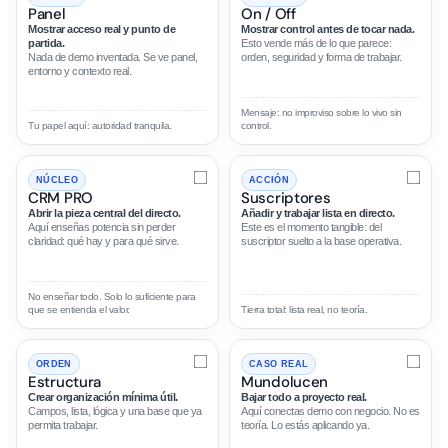
Panel
On / Off
Mostrar acceso real y punto de
Mostrar control antes de tocar nada.
partida.
Esto vende más de lo que parece:
Nada de demo inventada. Se ve panel,
orden, seguridad y forma de trabajar.
entorno y contexto real.
Mensaje: no improviso sobre lo vivo sin
Tu papel aquí: autoridad tranquila.
control.
NÚCLEO
ACCIÓN
CRM PRO
Suscriptores
Abrir la pieza central del directo.
Añadir y trabajar lista en directo.
Aquí enseñas potencia sin perder
Este es el momento tangible: del
claridad: qué hay y para qué sirve.
suscriptor suelto a la base operativa.
No enseñar todo. Solo lo suficiente para
que se entienda el valor.
Tierra total: lista real, no teoría.
ORDEN
CASO REAL
Estructura
Mundolucen
Crear organización mínima útil.
Bajar todo a proyecto real.
Campos, lista, lógica y una base que ya
Aquí conectas demo con negocio. No es
permita trabajar.
teoría. Lo estás aplicando ya.