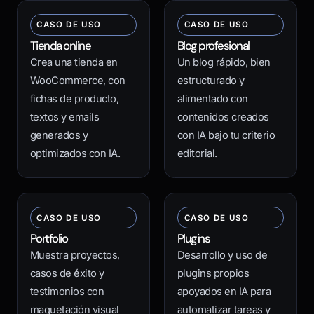
CASO DE USO
CASO DE USO
Tienda online
Blog profesional
Crea una tienda en
Un blog rápido, bien
WooCommerce, con
estructurado y
fichas de producto,
alimentado con
textos y emails
contenidos creados
generados y
con IA bajo tu criterio
optimizados con IA.
editorial.
CASO DE USO
CASO DE USO
Portfolio
Plugins
Muestra proyectos,
Desarrollo y uso de
casos de éxito y
plugins propios
testimonios con
apoyados en IA para
maquetación visual
automatizar tareas y