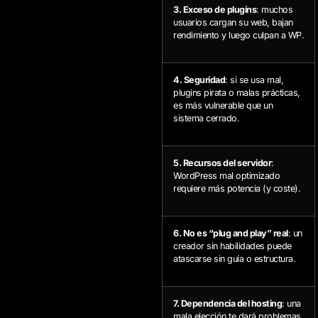
3. Exceso de plugins
: muchos
usuarios cargan su web, bajan
rendimiento y luego culpan a WP.
4. Seguridad
: si se usa mal,
plugins pirata o malas prácticas,
es más vulnerable que un
sistema cerrado.
5. Recursos del servidor
:
WordPress mal optimizado
requiere más potencia (y coste).
6. No es “plug and play” real
: un
creador sin habilidades puede
atascarse sin guía o estructura.
7. Dependencia del hosting
: una
mala elección te dará problemas