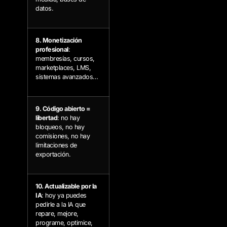
datos.
8. Monetización
profesional
:
membresías, cursos,
marketplaces, LMS,
sistemas avanzados…
9. Código abierto =
libertad
: no hay
bloqueos, no hay
comisiones, no hay
limitaciones de
exportación.
10. Actualizable por la
IA
: hoy ya puedes
pedirle a la IA que
repare, mejore,
programe, optimice,