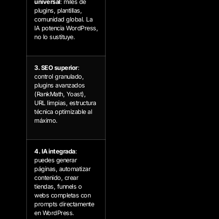
universal
: miles de
plugins, plantillas,
comunidad global. La
IA potencia WordPress,
no lo sustituye.
3. SEO superior
:
control granulado,
plugins avanzados
(RankMath, Yoast),
URL limpias, estructura
técnica optimizable al
máximo.
4. IA integrada
:
puedes generar
páginas, automatizar
contenido, crear
tiendas, funnels o
webs completas con
prompts directamente
en WordPress.