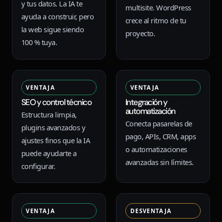
y tus datos. La IA te
multisite. WordPress
ayuda a construir, pero
crece al ritmo de tu
la web sigue siendo
proyecto.
100 % tuya.
VENTAJA
VENTAJA
SEO y control técnico
Integración y
automatización
Estructura limpia,
Conecta pasarelas de
plugins avanzados y
pago, APIs, CRM, apps
ajustes finos que la IA
o automatizaciones
puede ayudarte a
avanzadas sin límites.
configurar.
VENTAJA
DESVENTAJA