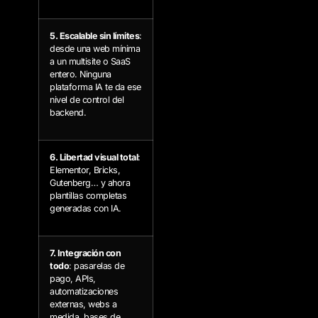
5. Escalable sin límites
:
desde una web mínima
a un multisite o SaaS
entero. Ninguna
plataforma IA te da ese
nivel de control del
backend.
6. Libertad visual total
:
Elementor, Bricks,
Gutenberg… y ahora
plantillas completas
generadas con IA.
7. Integración con
todo
: pasarelas de
pago, APIs,
automatizaciones
externas, webs a
medida, bases de