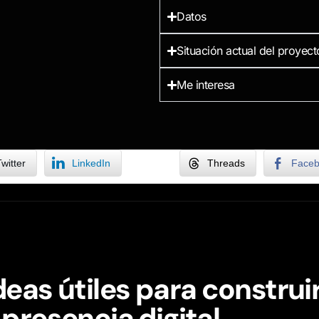
Datos
Situación actual del proyect
Me interesa
witter
LinkedIn
Threads
Face
deas útiles para construi
 presencia digital