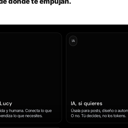
sde donde te empujan.
IA
 Lucy
IA, si quieres
ólida y humana. Conecta lo que
Úsala para posts, diseño o autom
pendiza lo que necesites.
O no. Tú decides, no los tokens.