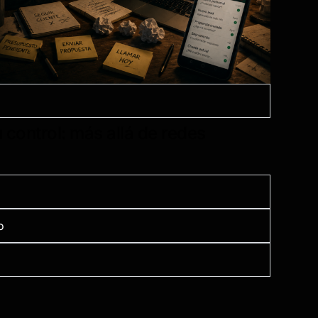
u control: más allá de redes
o