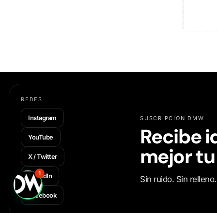
REDES
Instagram
SUSCRIPCIÓN DMW
Recibe i
YouTube
mejor tu
X / Twitter
1
LinkedIn
Sin ruido. Sin rellen
Facebook