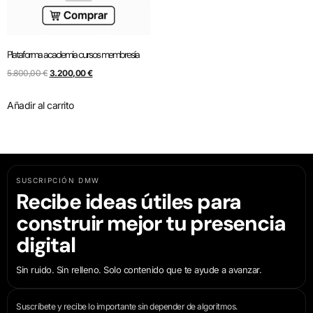
Plataforma academia cursos membresía
5.800,00
€
3.200,00
€
Añadir al carrito
SUSCRIPCIÓN DMW
Recibe ideas útiles para
construir mejor tu presencia
digital
Sin ruido. Sin relleno. Solo contenido que te ayude a avanzar.
Suscríbete y recibe lo importante sin depender de algoritmos.